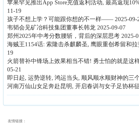
苹果罕见推出App Store充值返利活动, 最高返现10
11-19
孩子不想上学？可能跟你想的不一样——
2025-09-
韦韬会见矿冶科技集团董事长韩龙
2025-09-07
郑州2025年中考分数腰斩，背后的深层思考
2025-0
海贼王1154话: 索隆击杀麒麟圣, 鹰眼重创希留和拉
19
火箭替补中锋场上效果相当不错! 勇士怕的就是这
05-21
即日起, 运势逆转, 鸿运当头, 顺风顺水顺财神的三
河南万仙山女足奔赴昆明, 开启春训与女子足协杯征
友情链接：